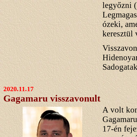
legyőzni (
Legmagasa
ózeki, am
keresztül 
Visszavon
Hidenoya
Sadogatak
2020.11.17
Gagamaru visszavonult
A volt ko
Gagamaru
17-én feje