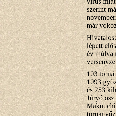
vírus mia
szerint má
novemberi
már yokoz
Hivatalos
lépett el
év múlva 
versenyzet
103 tornán
1093 győz
és 253 ki
Júryó oszt
Makuuchi 
tornagyőze