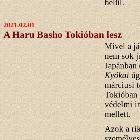
belül.
2021.02.01
A Haru Basho Tokióban lesz
Mivel a j
nem sok ja
Japánban 
Kyókai
úgy
márciusi t
Tokióban 
védelmi i
mellett.
Azok a rik
személyes