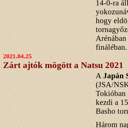
14-0-ra á
yokozunáv
hogy eldö
tornagyőz
Arénában 
fináléban.
2021.04.25
Zárt ajtók mögött a Natsu 2021
A
Japán 
(JSA/NSK)
Tokióban 
kezdi a 1
Basho tor
Három nap