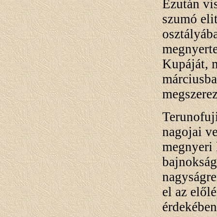
Ezután vi
szumó eli
osztályába
megnyerte
Kupáját, 
márciusba
megszerez
Terunofuji
nagojai v
megnyeri 
bajnokság
nagyságre
el az elől
érdekében