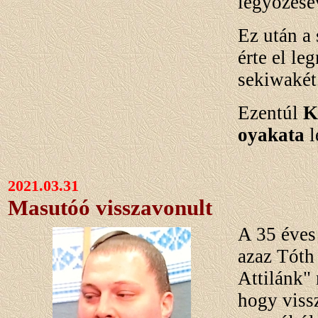
legyőzésé
Ez után a 
érte el le
sekiwakét
Ezentúl
K
oyakata
l
2021.03.31
Masutóó visszavonult
A 35 éves
azaz Tóth 
Attilánk" 
hogy viss