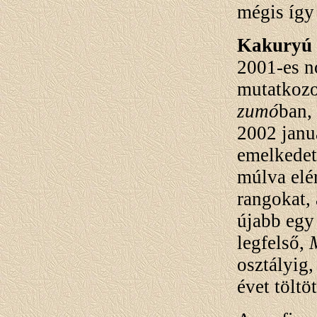
mégis így 
Kakuryú
2001-es n
mutatkozo
zumó
ban,
2002 janu
emelkedett
múlva elér
rangokat,
újabb egy 
legfelső,
osztályig,
évet töltöt