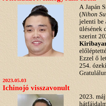
A Japán 
(
Nihon S
jelenti be
ülésének 
szerint 2
Kiribaya
előléptett
Ezzel ő l
254. ózek
Gratulálun
2023.05.03
Ichinojó visszavonult
2023. máj
hátfájdal