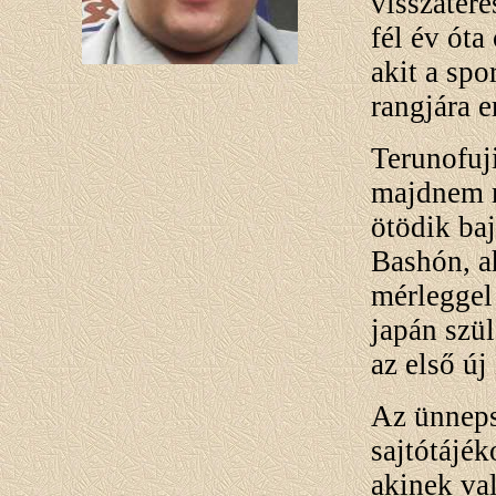
visszatér
fél év óta
akit a sp
rangjára e
Terunofuji
majdnem m
ötödik ba
Bashón, a
mérleggel 
japán szü
az első ú
Az ünneps
sajtótájék
akinek va