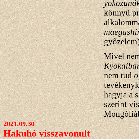
yokozuná
könnyű pr
alkalomma
maegashi
győzelem)
Mivel nem
Kyókaiba
nem tud
o
tevékenyke
hagyja a s
szerint vi
Mongóliá
2021.09.30
Hakuhó visszavonult