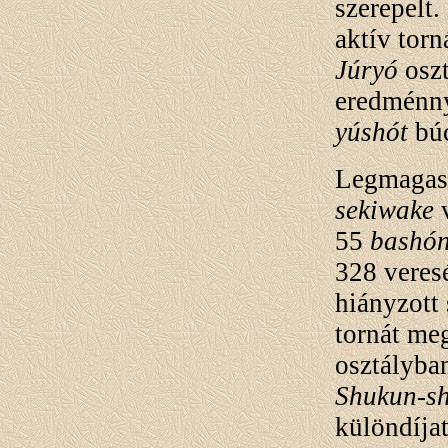
szerepelt.
aktív torn
Júryó
oszt
eredménny
yúshót
búc
Legmagasa
sekiwake
v
55
bashó
328 veres
hiányzott 
tornát meg
osztályban
Shukun-s
különdíjat 