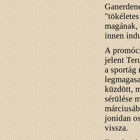
Ganerdene
"tökélete
magának, d
innen indu
A promóci
jelent Ter
a sportág
legmagasa
küzdött, m
sérülése 
márciusáb
jonidan os
vissza.