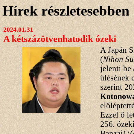
Hírek részletesebben
2024.01.31
A kétszázötvenhatodik ózeki
A Japán 
(
Nihon S
jelenti be
ülésének 
szerint 20
Kotonowa
előléptett
Ezzel ő l
256. ózeki
Banzai! \(