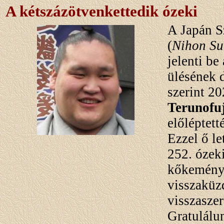
A kétszázötvenkettedik ózeki
A Japán 
(
Nihon S
jelenti be
ülésének 
szerint 2
Terunofuj
előléptett
Ezzel ő l
252. ózek
kőkemény
visszaküz
visszaszer
Gratulálun