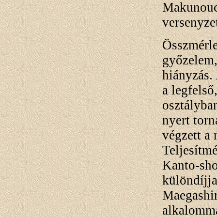
Makunouc
versenyzet
Összmérle
győzelem,
hiányzás.
a legfels
osztályba
nyert tor
végzett a
Teljesítm
Kanto-sho
különdíjja
Maegashir
alkalomma