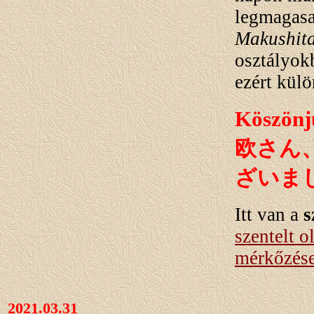
legmagasa
Makushit
osztályokb
ezért külö
Köszönj
欧さん
ざいま
Itt van a
s
szentelt o
mérkőzése
2021.03.31