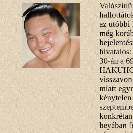
Valószínű
hallottáto
az utóbbi
még koráb
bejelentés
hivatalos
30-án a 6
HAKUHO S
visszavonu
miatt egyr
kénytelen
szeptembe
konkrétan
beyában 