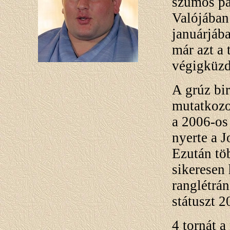
szumós pá
Valójában
januárjába
már azt a 
végigküzd
A grúz bi
mutatkozo
a 2006-os 
nyerte a 
Ezután tö
sikeresen 
ranglétrán,
státuszt 2
4 tornát a