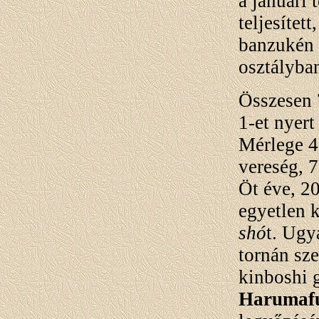
a januári
teljesített
banzukén
osztályban
Összesen 7
1-et nyert
Mérlege 4
vereség, 7
Öt éve, 2
egyetlen k
shó
t. Ugy
tornán sze
kinboshi 
Harumafu