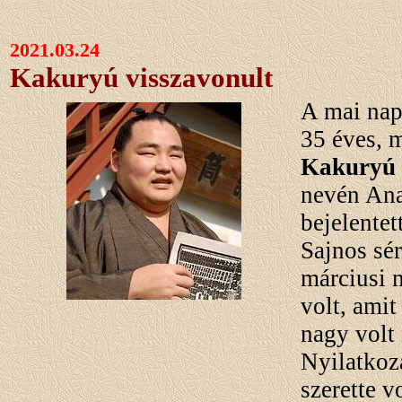
2021.03.24
Kakuryú visszavonult
A mai nap
35 éves, 
Kakuryú
nevén Ana
bejelentet
Sajnos sér
márciusi 
volt, amit
nagy volt 
Nyilatkoz
szerette v