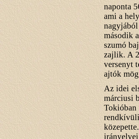
naponta 5
ami a hel
nagyjából 
második a
szumó baj
zajlik. A 
versenyt t
ajtók mög
Az idei el
márciusi 
Tokióban 
rendkívüli
közepette
irányelvei