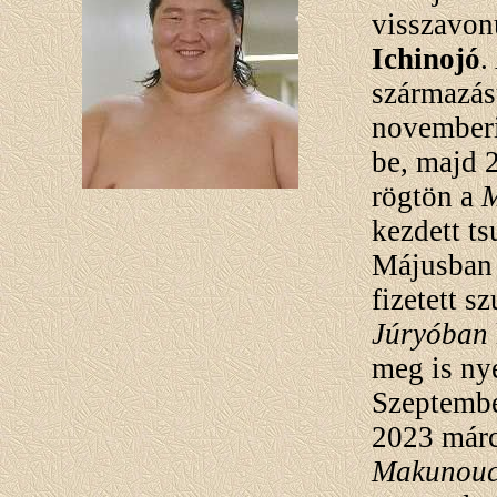
visszavon
Ichinojó
.
származás
novemberi
be, majd 
rögtön a
M
kezdett t
Májusban 
fizetett s
Júryóban
meg is nye
Szeptembe
2023 márc
Makunouc