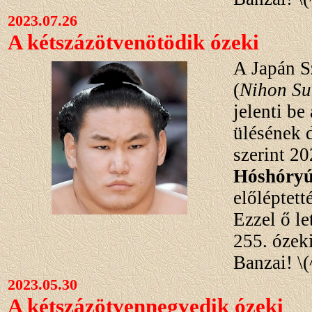
2023.07.26
A kétszázötvenötödik ózeki
A Japán 
(
Nihon S
jelenti be
ülésének 
szerint 20
Hóshóryú
előléptett
Ezzel ő l
255. ózeki
Banzai! \(
2023.05.30
A kétszázötvennegyedik ózeki