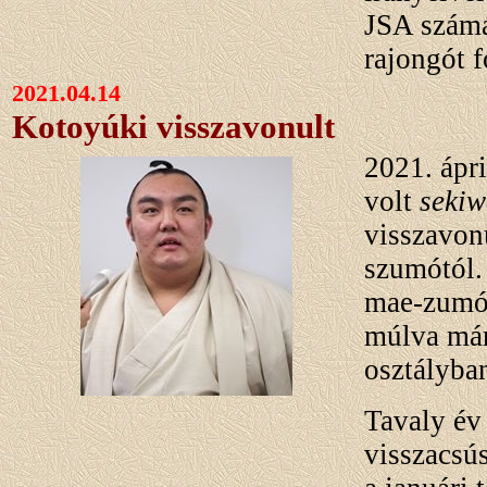
JSA számá
rajongót 
2021.04.14
Kotoyúki visszavonult
2021. ápri
volt
sekiw
visszavonu
szumótól.
mae-zumóo
múlva már
osztályba
Tavaly év 
visszacsú