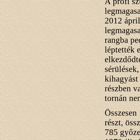
A profi s
legmagasa
2012 ápril
legmagas
rangba pe
léptették 
elkezdődt
sérülések,
kihagyást
részben v
tornán nem
Összesen
részt, öss
785 győze