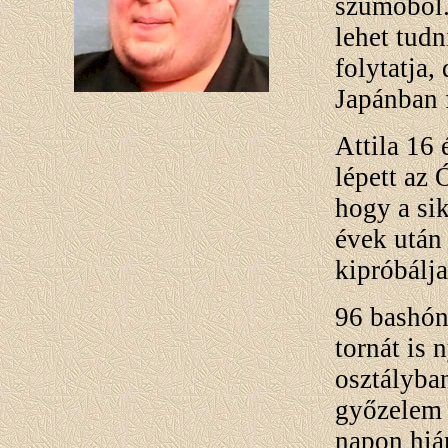
szumóból
lehet tud
folytatja,
Japánban 
Attila 16 
lépett az
hogy a si
évek után
kipróbálj
96 bashón 
tornát is 
osztályba
győzelem 
napon hiá