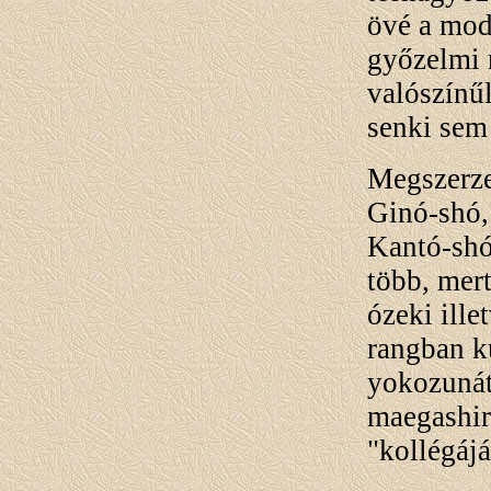
övé a mod
győzelmi 
valószínű
senki sem
Megszerze
Ginó-shó,
Kantó-shó
több, mer
ózeki ill
rangban k
yokozunát
maegashir
"kollégáj