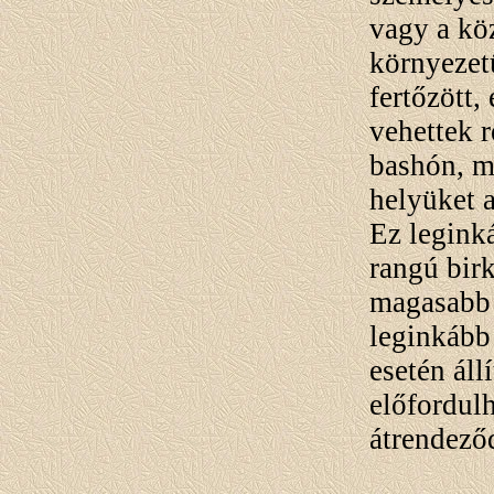
vagy a kö
környeze
fertőzött,
vehettek r
bashón, m
helyüket 
Ez legink
rangú bir
magasabb 
leginkább
esetén áll
előfordul
átrendező