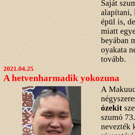
Saját szum
alapítani,
épül is, d
miatt egy
beyában m
oyakata n
tovább.
2021.04.25
A hetvenharmadik yokozuna
A Makuuc
négyszere
ózekit
sze
szumó 73
nevezték k