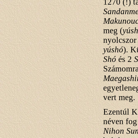
1270 (!) t
Sandanm
Makunouc
meg (
yús
nyolcszor 
yúshó
). K
Shó
és 2
Számomra 
Maegashi
egyetlene
vert meg.
Ezentúl 
néven fog
Nihon Su