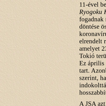
11-ével be
Ryogoku 
fogadnak 
döntése ö
koronavír
elrendelt 
amelyet 23
Tokió terü
Ez április
tart. Azo
szerint, h
indokolttá
hosszabbít
A JSA azt