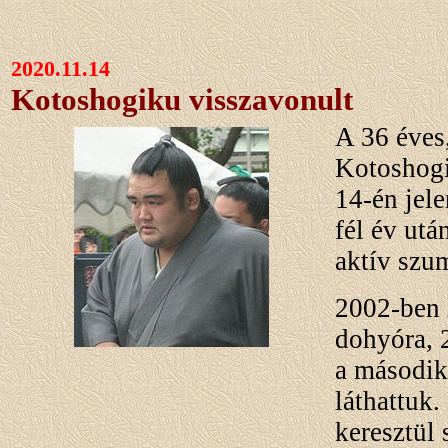
2020.11.14
Kotoshogiku visszavonult
A 36 éves,
Kotoshog
14-én jele
fél év utá
aktív szu
2002-ben 
dohyóra, 
a második
láthattuk
keresztül 