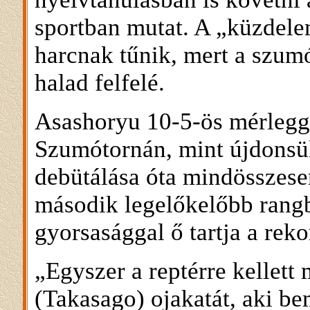
sportban mutat. A „küzdele
harcnak tűnik, mert a szum
halad felfelé.
Asashoryu 10-5-ös mérlegg
Szumótornán, mint újdonsül
debütálása óta mindösszesen
második legelőkelőbb rangba
gyorsasággal ő tartja a reko
„Egyszer a reptérre kellet
(Takasago) ojakatát, aki be