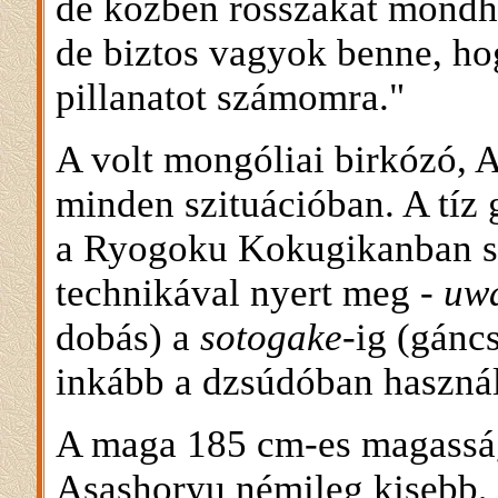
de közben rosszakat mondh
de biztos vagyok benne, ho
pillanatot számomra."
A volt mongóliai birkózó, 
minden szituációban. A tíz 
a Ryogoku Kokugikanban sz
technikával nyert meg -
uw
dobás) a
sotogake
-ig (gáncs
inkább a dzsúdóban használ
A maga 185 cm-es magasság
Asashoryu némileg kisebb, 