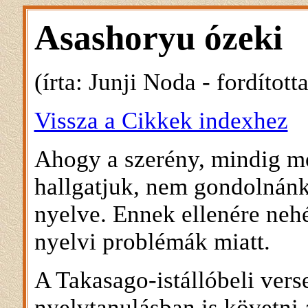
Asashoryu ózeki
(írta: Junji Noda - fordította
Vissza a Cikkek indexhez
Ahogy a szerény, mindig m
hallgatjuk, nem gondolnán
nyelve. Ennek ellenére neh
nyelvi problémák miatt.
A Takasago-istállóbeli ver
nyelvtanulásban is követni a