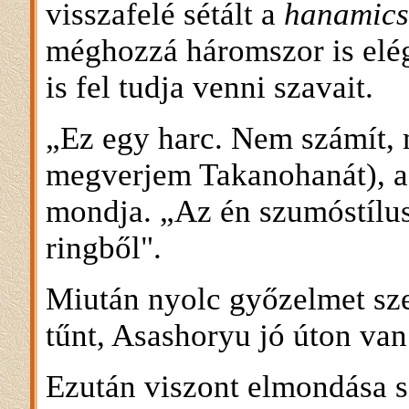
visszafelé sétált a
hanamics
méghozzá háromszor is el
is fel tudja venni szavait.
„Ez egy harc. Nem számít, 
megverjem Takanohanát), a
mondja. „Az én szumóstílus
ringből".
Miután nyolc győzelmet sze
tűnt, Asashoryu jó úton van
Ezután viszont elmondása sz