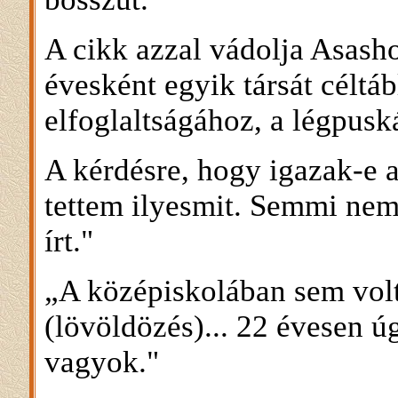
A cikk azzal vádolja Asasho
évesként egyik társát céltá
elfoglaltságához, a légpusk
A kérdésre, hogy igazak-e az
tettem ilyesmit. Semmi nem 
írt."
„A középiskolában sem volt
(lövöldözés)... 22 évesen ú
vagyok."