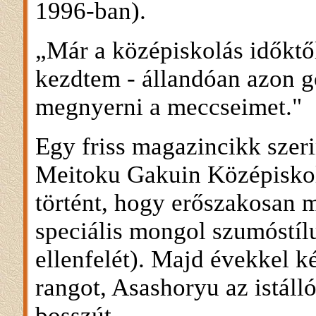
1996-ban).
„Már a középiskolás időktő
kezdtem - állandóan azon 
megnyerni a meccseimet."
Egy friss magazincikk szer
Meitoku Gakuin Középiskol
történt, hogy erőszakosan 
speciális mongol szumóstíl
ellenfelét). Majd évekkel k
rangot, Asashoryu az istállób
bosszút.