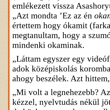
emlékezett vissza Asashoryu
„Azt mondta ’Ez az én
oka
értettem hogy ókamit (fark
megtanultam, hogy a szum
mindenki okaminak.
„Láttam egyszer egy videóf
adok középiskolás koromban
ahogy beszélek. Azt hittem,
„Mi volt a legnehezebb? Az
kézzel, nyelvtudás nékül j