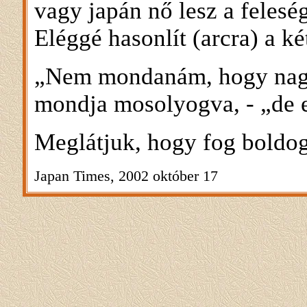
vagy japán nő lesz a feles
Eléggé hasonlít (arcra) a két
„Nem mondanám, hogy nagyo
mondja mosolyogva, - „de 
Meglátjuk, hogy fog boldog
Japan Times, 2002 október 17