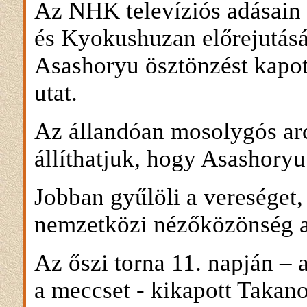
Az NHK televíziós adásain 
és Kyokushuzan előrejutásá
Asashoryu ösztönzést kapot
utat.
Az állandóan mosolygós arc
állíthatjuk, hogy Asashoryu
Jobban gyűlöli a vereséget, 
nemzetközi nézőközönség a
Az őszi torna 11. napján – a
a meccset - kikapott Takan