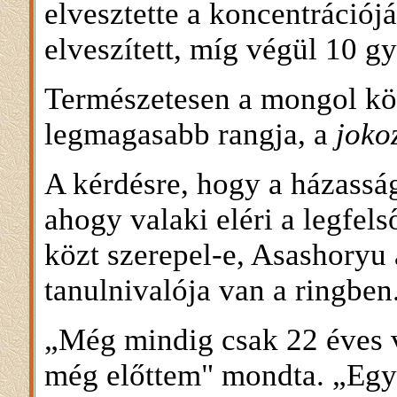
elvesztette a koncentrációjá
elveszített, míg végül 10 
Természetesen a mongol kö
legmagasabb rangja, a
joko
A kérdésre, hogy a házassá
ahogy valaki eléri a legfels
közt szerepel-e, Asashoryu 
tanulnivalója van a ringben
„Még mindig csak 22 éves v
még előttem" mondta. „Egy