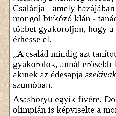
Családja - amely hazájában 
mongol birkózó klán - tanác
többet gyakoroljon, hogy 
érhesse el.
„A család mindig azt taníto
gyakorolok, annál erősebb 
akinek az édesapja
szekiva
szumóban.
Asashoryu egyik fivére, Do
olimpián is képviselte a m