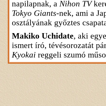
napilapnak, a
Nihon TV
kere
Tokyo Giants
-nek, ami a Ja
osztályának győztes csapata
Makiko Uchidate
, aki egye
ismert író, tévésorozatát p
Kyokai
reggeli szumó műso