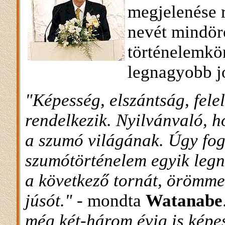
megjelenése r
nevét mindör
történelemkö
legnagyobb j
"Képesség, elszántság, fele
rendelkezik. Nyilvánvaló, h
a szumó világának. Úgy fog
szumótörténelem egyik leg
a következő tornát, örömm
júsót."
- mondta
Watanabe
még két-három évig is képe