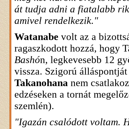
át tudja adni a fiatalabb ri
amivel rendelkezik."
Watanabe
volt az a bizotts
ragaszkodott hozzá, hogy 
Bashó
n, legkevesebb 12 gy
vissza. Szigorú álláspontját
Takanohana
nem csatlakozo
edzéseken a tornát megelő
szemlén).
"Igazán csalódott voltam. H