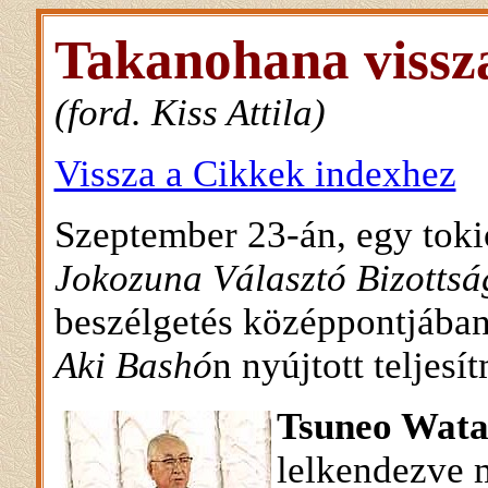
Takanohana vissz
(ford. Kiss Attila)
Vissza a Cikkek indexhez
Szeptember 23-án, egy tokió
Jokozuna Választó Bizottsá
beszélgetés középpontjába
Aki Bashó
n nyújtott teljesí
Tsuneo Wat
lelkendezve 