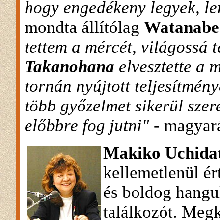
hogy engedékeny legyek, le
mondta állítólag
Watanabe
tettem a mércét, világossá t
Takanohana
elvesztette a 
tornán nyújtott teljesítmén
több győzelmet sikerül szer
előbbre fog jutni"
- magyar
Makiko Uchida
kellemetlenül ér
és boldog hangul
találkozót. Meg