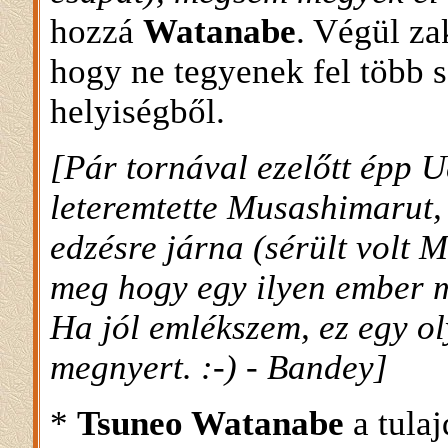
hozzá
Watanabe
. Végül za
hogy ne tegyenek fel több s
helyiségből.
[Pár tornával ezelőtt épp U
leteremtette Musashimarut,
edzésre járna (sérült volt 
meg hogy egy ilyen ember m
Ha jól emlékszem, ez egy ol
megnyert. :-) - Bandey]
*
Tsuneo Watanabe
a tula