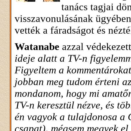
tanács tagjai dö
visszavonulásának ügyében
vették a fáradságot és nézt
Watanabe
azzal védekezet
ideje alatt a TV-n figyelem
Figyeltem a kommentárokat,
jobban meg tudom érteni az
mondanom, hogy mi amatőrö
TV-n keresztül nézve, és töb
én vagyok a tulajdonosa a G
csapat), mégsem megyek el