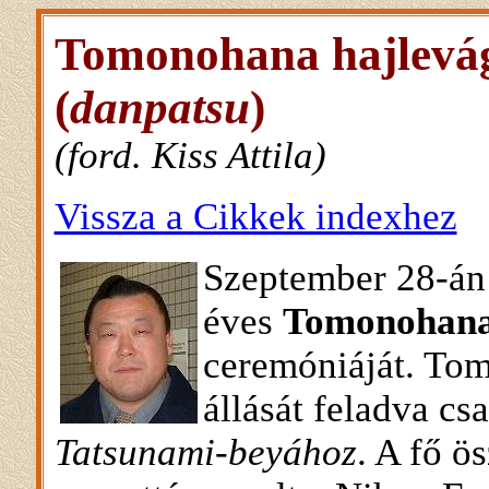
Tomonohana hajlevág
(
danpatsu
)
(ford. Kiss Attila)
Vissza a Cikkek indexhez
Szeptember 28-án
éves
Tomonohan
ceremóniáját. Tom
állását feladva cs
Tatsunami-beyához
. A fő ö