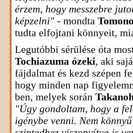
érzem, hogy messzebre juto
képzelni"
- mondta
Tomono
tudta elfojtani könnyeit, mia
Legutóbbi sérülése óta mos
Tochiazuma ózeki
, aki sa
fájdalmat és kezd szépen fe
hogy minden nap figyelemm
ben, melyek során
Takano
"Úgy gondoltam, hogy a fel
igénybe venni. Nem könnyű
szintedhez viszonyítva is 