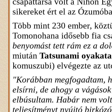
csapattársa volt a Nihon E
sikereket ért el az Ózumóba
Több mint 230 ember, köz
Tomonohana idősebb fia cs
benyomást tett rám ez a do
miután
Tatsunami oyakata
komuszubi) elvégezte az ut
"Korábban megfogadtam, 
elsírni, de ahogy a vágások
elbúsultam. Habár nem volt
teljesítményt nyújtó birkóz