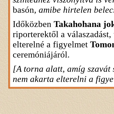
basón
, amibe hirtelen bele
Időközben
Takahohana jo
riporterektől a válaszadást,
elterelné a figyelmet
Tomo
ceremóniájáról.
[A torna alatt, amíg szavát 
nem akarta elterelni a figy