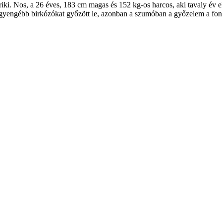
. Nos, a 26 éves, 183 cm magas és 152 kg-os harcos, aki tavaly év ele
y gyengébb birkózókat győzött le, azonban a szumóban a győzelem a fon