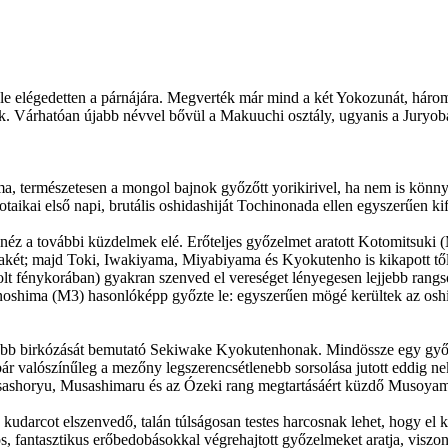
e elégedetten a párnájára. Megverték már mind a két Yokozunát, három Ó
ak. Várhatóan újabb névvel bővül a Makuuchi osztály, ugyanis a Juryob
a, természetesen a mongol bajnok győzőtt yorikirivel, ha nem is könn
otaikai első napi, brutális oshidashiját Tochinonada ellen egyszerűen ki
l néz a további küzdelmek elé. Erőteljes győzelmet aratott Kotomitsuk
iwakét; majd Toki, Iwakiyama, Miyabiyama és Kyokutenho is kikapott tő
t fénykorában) gyakran szenved el vereséget lényegesen lejjebb rangsor
shima (M3) hasonlóképp győzte le: egyszerűen mögé kerültek az oshidas
ebb birkózását bemutató Sekiwake Kyokutenhonak. Mindössze egy győzel
bár valószínűleg a mezőny legszerencsétlenebb sorsolása jutott eddig 
Asashoryu, Musashimaru és az Ózeki rang megtartásáért küzdő Musoyama 
darcot elszenvedő, talán túlságosan testes harcosnak lehet, hogy el 
 fantasztikus erőbedobásokkal végrehajtott győzelmeket aratja, viszont