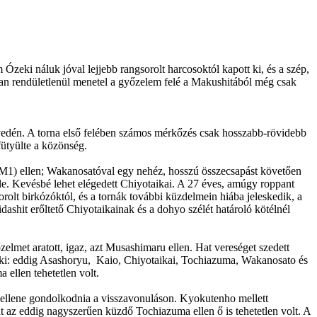
zeki náluk jóval lejjebb rangsorolt harcosoktól kapott ki, és a szép,
an rendületlenül menetel a győzelem felé a Makushitából még csak
yedén. A torna első felében számos mérkőzés csak hosszabb-rövidebb
fütyülte a közönség.
i (M1) ellen; Wakanosatóval egy nehéz, hosszú összecsapást követően
le. Kevésbé lehet elégedett Chiyotaikai. A 27 éves, amúgy roppant
olt birkózóktól, és a tornák további küzdelmein hiába jeleskedik, a
hit erőltető Chiyotaikainak és a dohyo szélét határoló kötélnél
met aratott, igaz, azt Musashimaru ellen. Hat vereséget szedett
neki: eddig Asashoryu, Kaio, Chiyotaikai, Tochiazuma, Wakanosato és
ellen tehetetlen volt.
kellene gondolkodnia a visszavonuláson. Kyokutenho mellett
 az eddig nagyszerűen küzdő Tochiazuma ellen ő is tehetetlen volt. A