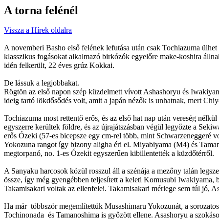
A torna felénél
Vissza a Hírek oldalra
A novemberi Basho első felének lefutása után csak Tochiazuma ülhet l
klasszikus fogásokat alkalmazó birkózók egyelőre make-koshira álln
idén felkerült, 22 éves grúz Kokkai.
De lássuk a legjobbakat.
Rögtön az első napon szép küzdelmett vívott Ashashoryu és Iwakiyam
ideig tartó lökdősődés volt, amit a japán nézők is unhatnak, mert Chiy
Tochiazuma most rettentő erős, és az első hat nap után vereség nélkü
egyszerre kerültek földre, és az újrajátszásban végül legyőzte a Sek
erős Ózeki (57-es bicepsze egy cm-rel több, mint Schwarzeneggeré vol
Yokozuna rangot így bizony aligha éri el. Miyabiyama (M4) és Tamano
megtorpanó, no. 1-es Ózekit egyszerűen kibillentették a küzdőtérről.
A Sanyaku harcosok közül rosszul áll a szénája a mezőny talán legsz
össze, így még gyengébben teljesített a keleti Komusubi Iwakiyama, 
Takamisakari voltak az ellenfelei. Takamisakari mérlege sem túl jó, 
Ha már többször megemlítettük Musashimaru Yokozunát, a sorozatos ku
Tochinonada és Tamanoshima is győzött ellene. Asashoryu a szokásos,