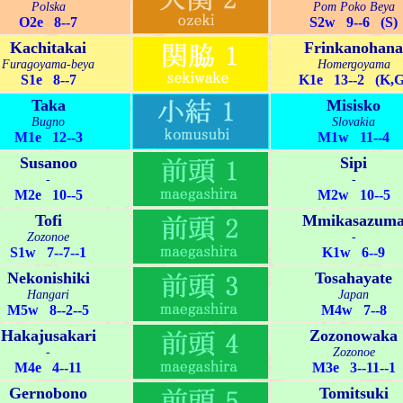
Polska
Pom Poko Beya
O2e 8--7
S2w 9--6 (S)
Kachitakai
Frinkanohana
Furagoyama-beya
Homergoyama
S1e 8--7
K1e 13--2 (K,G
Taka
Misisko
Bugno
Slovakia
M1e 12--3
M1w 11--4
Susanoo
Sipi
-
-
M2e 10--5
M2w 10--5
Tofi
Mmikasazum
Zozonoe
-
S1w 7--7--1
K1w 6--9
Nekonishiki
Tosahayate
Hangari
Japan
M5w 8--2--5
M4w 7--8
Hakajusakari
Zozonowaka
-
Zozonoe
M4e 4--11
M3e 3--11--1
Gernobono
Tomitsuki