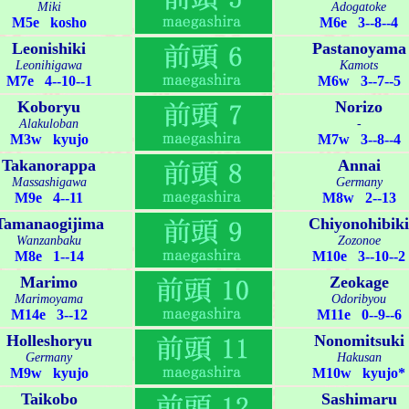
Miki
Adogatoke
M5e kosho
M6e 3--8--4
Leonishiki
Pastanoyama
Leonihigawa
Kamots
M7e 4--10--1
M6w 3--7--5
Koboryu
Norizo
Alakuloban
-
M3w kyujo
M7w 3--8--4
Takanorappa
Annai
Massashigawa
Germany
M9e 4--11
M8w 2--13
Tamanaogijima
Chiyonohibiki
Wanzanbaku
Zozonoe
M8e 1--14
M10e 3--10--2
Marimo
Zeokage
Marimoyama
Odoribyou
M14e 3--12
M11e 0--9--6
Holleshoryu
Nonomitsuki
Germany
Hakusan
M9w kyujo
M10w kyujo*
Taikobo
Sashimaru