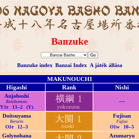
Banzuke
Banzuke index
Banzai Index
A játék állása
MAKUNOUCHI
Higashi
Rank
Nishi
Anjoboshi
---
Renshomoto
Y1e 13--2 (Y)
Doitsuyama
Fujisan
Berurin
Fujiso
O1e 12--3
O1w 10--5
Golynohana
Azumaryu