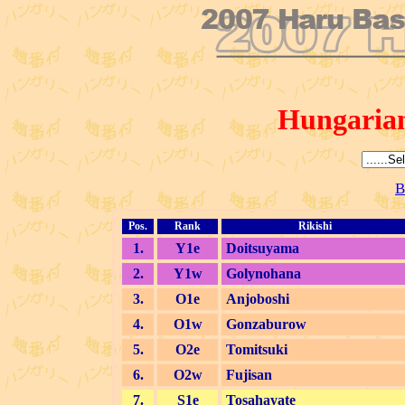
Hungaria
B
Pos.
Rank
Rikishi
1.
Y1e
Doitsuyama
2.
Y1w
Golynohana
3.
O1e
Anjoboshi
4.
O1w
Gonzaburow
5.
O2e
Tomitsuki
6.
O2w
Fujisan
7.
S1e
Tosahayate