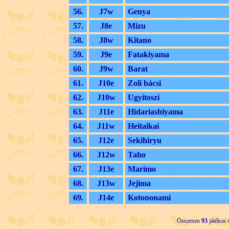
56.
J7w
Genya
57.
J8e
Mizu
58.
J8w
Kitano
59.
J9e
Fatakiyama
60.
J9w
Barat
61.
J10e
Zoli bácsi
62.
J10w
Ugyitoszi
63.
J11e
Hidariashiyama
64.
J11w
Heitaikai
65.
J12e
Sekihiryu
66.
J12w
Taho
67.
J13e
Marimo
68.
J13w
Jejima
69.
J14e
Kotononami
Összesen
93
játékos 