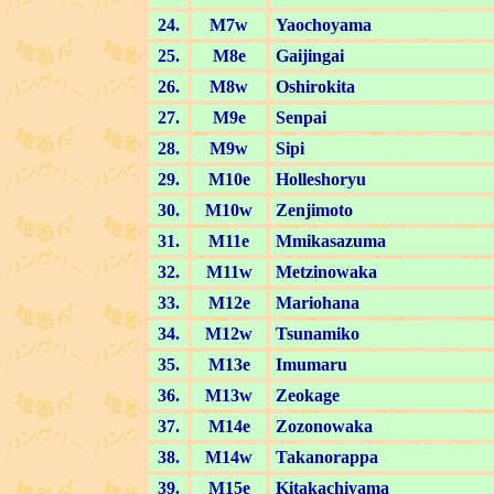
24.
M7w
Yaochoyama
25.
M8e
Gaijingai
26.
M8w
Oshirokita
27.
M9e
Senpai
28.
M9w
Sipi
29.
M10e
Holleshoryu
30.
M10w
Zenjimoto
31.
M11e
Mmikasazuma
32.
M11w
Metzinowaka
33.
M12e
Mariohana
34.
M12w
Tsunamiko
35.
M13e
Imumaru
36.
M13w
Zeokage
37.
M14e
Zozonowaka
38.
M14w
Takanorappa
39.
M15e
Kitakachiyama