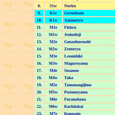
8.
S1w
Norizo
9.
K1e
Gernobono
10.
K1w
Azumaryu
11.
M1e
Flohru
12.
M1w
Jesinofuji
13.
M2e
Ganzohnesushi
14.
M2w
Zentoryu
15.
M3e
Leonishiki
16.
M3w
Maguroyama
17.
M4e
Susanoo
18.
M4w
Taka
19.
M5e
Tamanaogijima
20.
M5w
Pastanoyama
21.
M6e
Furanohana
22.
M6w
Kachitakai
23.
M7e
Konosato