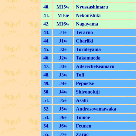
40.
M15w
Nyuszashimaru
41.
M16e
Nekonishiki
42.
M16w
Nagayama
43.
J1e
Terarno
44.
J1w
Charliki
45.
J2e
Torideyama
46.
J2w
Takamueda
47.
J3e
Aderechelseamaru
48.
J3w
Tofi
49.
J4e
Pepoetse
50.
J4w
Shiyonofuji
51.
J5e
Asahi
52.
J5w
Andrasoyamawaka
53.
J6e
Tomoe
54.
J6w
Fetmen
55.
J7e
Zarao