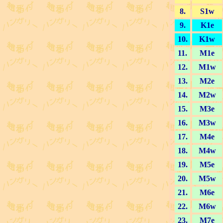
8.
S1w
9.
K1e
10.
K1w
11.
M1e
12.
M1w
13.
M2e
14.
M2w
15.
M3e
16.
M3w
17.
M4e
18.
M4w
19.
M5e
20.
M5w
21.
M6e
22.
M6w
23.
M7e