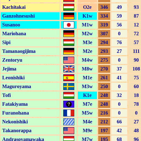
Kachitakai
O2e
346
49
93
Ganzohnesushi
K1w
334
59
87
Susanoo
M1w
319
56
12
Mariohana
M2w
307
0
72
Sipi
M3e
294
76
57
Tamanaogijima
M2e
293
27
111
Zentoryu
M4w
275
0
90
Jejima
M8w
270
37
108
Leonishiki
M1e
261
41
75
Maguroyama
M3w
250
0
60
Tofi
K1e
248
32
18
Fatakiyama
M7e
248
0
78
Furanohana
M5w
216
0
0
Nekonishiki
M4e
212
66
27
Takanorappa
M9e
197
42
48
Andrasoyamawaka
M7w
195
68
96