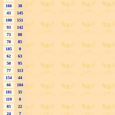
166
38
43
145
100
151
93
142
73
88
70
85
185
0
62
63
50
95
77
113
154
44
66
104
181
35
119
0
85
22
24
7