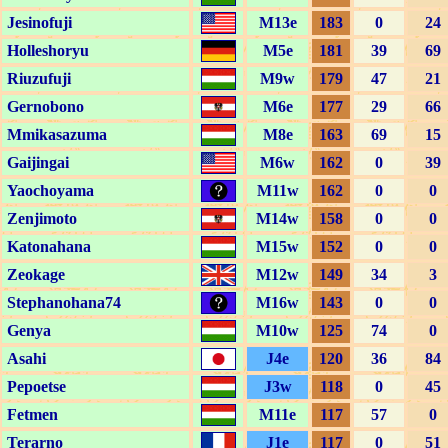
Jesinofuji
M13e
183
0
24
Holleshoryu
M5e
181
39
69
Riuzufuji
M9w
179
47
21
Gernobono
M6e
177
29
66
Mmikasazuma
M8e
163
69
15
Gaijingai
M6w
162
0
39
Yaochoyama
M11w
162
0
0
Zenjimoto
M14w
158
0
0
Katonahana
M15w
152
0
0
Zeokage
M12w
149
34
3
Stephanohana74
M16w
143
0
0
Genya
M10w
125
74
0
Asahi
J4e
120
36
84
Pepoetse
J3w
118
0
45
Fetmen
M11e
117
57
0
Terarno
J1e
117
0
51