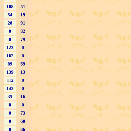
108
51
54
19
20
91
0
82
0
79
123
0
162
0
89
69
139
13
112
0
143
0
35
16
0
0
0
73
0
60
0
66