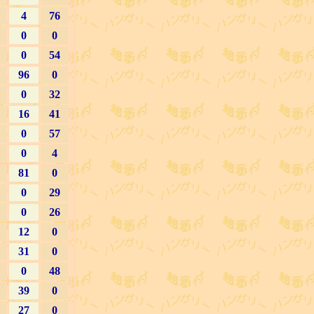
4
76
0
0
0
54
96
0
0
32
16
41
0
57
0
4
81
0
0
29
0
26
12
0
31
0
0
48
39
0
27
0