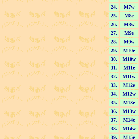
24.
M7w
25.
M8e
26.
M8w
27.
M9e
28.
M9w
29.
M10e
30.
M10w
31.
M11e
32.
M11w
33.
M12e
34.
M12w
35.
M13e
36.
M13w
37.
M14e
38.
M14w
39.
M15e