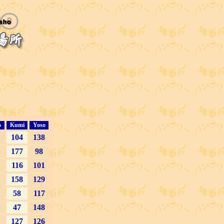
o
Kumi
Yoso
104
138
177
98
116
101
158
129
58
117
47
148
127
126