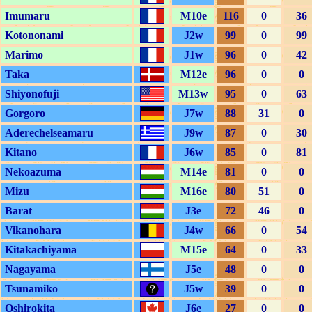
Imumaru
M10e
116
0
36
Kotononami
J2w
99
0
99
Marimo
J1w
96
0
42
Taka
M12e
96
0
0
Shiyonofuji
M13w
95
0
63
Gorgoro
J7w
88
31
0
Aderechelseamaru
J9w
87
0
30
Kitano
J6w
85
0
81
Nekoazuma
M14e
81
0
0
Mizu
M16e
80
51
0
Barat
J3e
72
46
0
Vikanohara
J4w
66
0
54
Kitakachiyama
M15e
64
0
33
Nagayama
J5e
48
0
0
Tsunamiko
J5w
39
0
0
Oshirokita
J6e
27
0
0