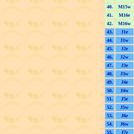
40.
M15w
41.
M16e
42.
M16w
43.
J1e
44.
J1w
45.
J2e
46.
J2w
47.
J3e
48.
J3w
49.
J4e
50.
J4w
51.
J5e
52.
J5w
53.
J6e
54.
J6w
55.
J7e