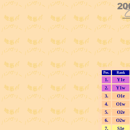
Pos.
Rank
1.
Y1e
2.
Y1w
3.
O1e
4.
O1w
5.
O2e
6.
O2w
7.
S1e