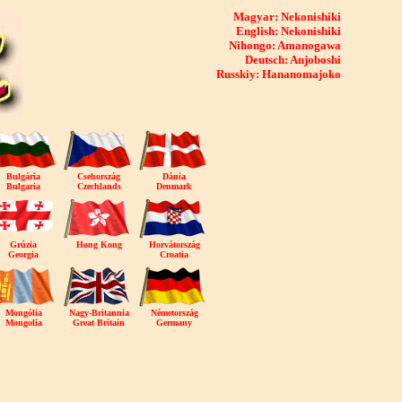
Magyar: Nekonishiki
English: Nekonishiki
Nihongo: Amanogawa
Deutsch: Anjoboshi
Russkiy: Hananomajoko
Bulgária
Csehország
Dánia
Bulgaria
Czechlands
Denmark
Grúzia
Hong Kong
Horvátország
Georgia
Croatia
Mongólia
Nagy-Britannia
Németország
Mongolia
Great Britain
Germany