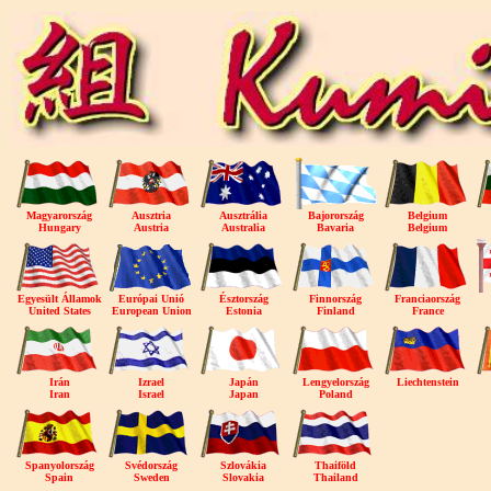
Magyarország
Ausztria
Ausztrália
Bajorország
Belgium
Hungary
Austria
Australia
Bavaria
Belgium
Egyesült Államok
Európai Unió
Észtország
Finnország
Franciaország
United States
European Union
Estonia
Finland
France
Irán
Izrael
Japán
Lengyelország
Liechtenstein
Iran
Israel
Japan
Poland
Spanyolország
Svédország
Szlovákia
Thaiföld
Spain
Sweden
Slovakia
Thailand