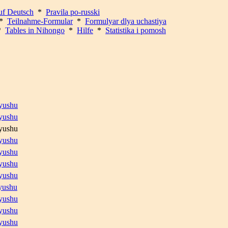
uf Deutsch
*
Pravila po-russki
*
Teilnahme-Formular
*
Formulyar dlya uchastiya
*
Tables in Nihongo
*
Hilfe
*
Statistika i pomosh
yushu
yushu
yushu
yushu
yushu
yushu
yushu
yushu
yushu
yushu
yushu