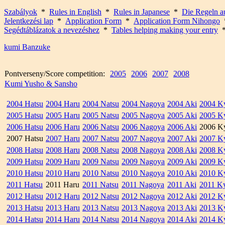
Szabályok
*
Rules in English
*
Rules in Japanese
*
Die Regeln a
Jelentkezési lap
*
Application Form
*
Application Form Nihongo
Segédtáblázatok a nevezéshez
*
Tables helping making your entry
kumi Banzuke
Pontverseny/Score competition:
2005
2006
2007
2008
Kumi Yusho & Sansho
2004 Hatsu
2004 Haru
2004 Natsu
2004 Nagoya
2004 Aki
2004 K
2005 Hatsu
2005 Haru
2005 Natsu
2005 Nagoya
2005 Aki
2005 K
2006 Hatsu
2006 Haru
2006 Natsu
2006 Nagoya
2006 Aki
2006 K
2007 Hatsu
2007 Haru
2007 Natsu
2007 Nagoya
2007 Aki
2007 K
2008 Hatsu
2008 Haru
2008 Natsu
2008 Nagoya
2008 Aki
2008 K
2009 Hatsu
2009 Haru
2009 Natsu
2009 Nagoya
2009 Aki
2009 K
2010 Hatsu
2010 Haru
2010 Natsu
2010 Nagoya
2010 Aki
2010 K
2011 Hatsu
2011 Haru
2011 Natsu
2011 Nagoya
2011 Aki
2011 K
2012 Hatsu
2012 Haru
2012 Natsu
2012 Nagoya
2012 Aki
2012 K
2013 Hatsu
2013 Haru
2013 Natsu
2013 Nagoya
2013 Aki
2013 K
2014 Hatsu
2014 Haru
2014 Natsu
2014 Nagoya
2014 Aki
2014 K